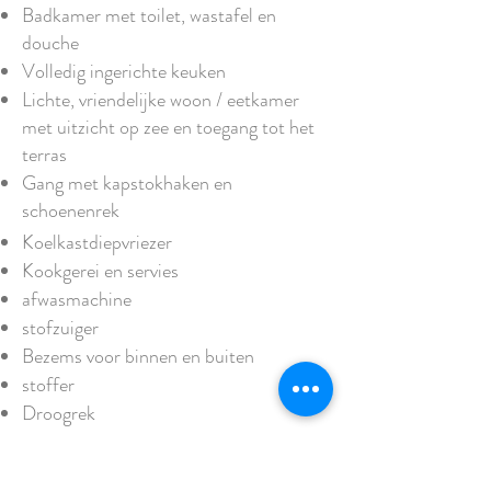
Badkamer met toilet, wastafel en
douche
Volledig ingerichte keuken
Lichte, vriendelijke woon / eetkamer
met uitzicht op zee en toegang tot het
terras
Gang met kapstokhaken en
schoenenrek
Koelkastdiepvriezer
Kookgerei en servies
afwasmachine
stofzuiger
Bezems voor binnen en buiten
stoffer
Droogrek
Terras met eettafel voor 4 personen,
tuinlounge en parasol